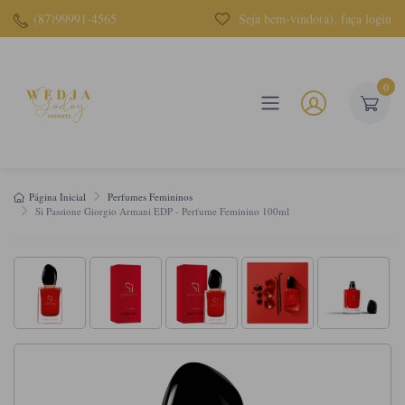
(87)99991-4565
Seja bem-vindo(a), faça login
0
Página Inicial
Perfumes Femininos
Sì Passione Giorgio Armani EDP - Perfume Feminino 100ml