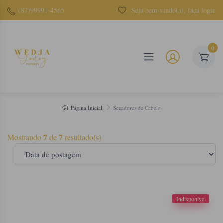
(87)99991-4565
Seja bem-vindo(a), faça login
0
Página Inicial
Secadores de Cabelo
7
7
Mostrando
de
resultado(s)
Indisponível