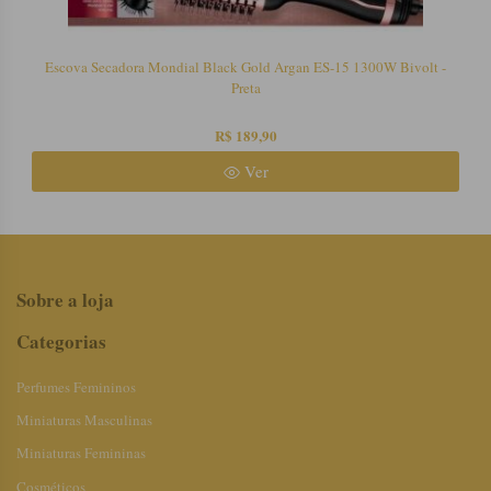
Escova Secadora Mondial Black Gold Argan ES-15 1300W Bivolt -
Preta
R$ 189,90
Ver
Sobre a loja
Categorias
Perfumes Femininos
Miniaturas Masculinas
Miniaturas Femininas
Cosméticos