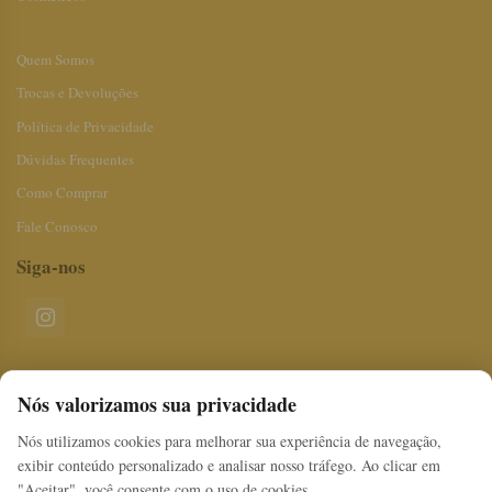
Quem Somos
Trocas e Devoluções
Política de Privacidade
Dúvidas Frequentes
Como Comprar
Fale Conosco
Siga-nos
Nós valorizamos sua privacidade
Formas de pagamento
Nós utilizamos cookies para melhorar sua experiência de navegação,
exibir conteúdo personalizado e analisar nosso tráfego. Ao clicar em
Segurança
"Aceitar", você consente com o uso de cookies.