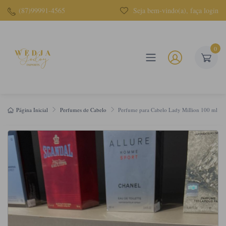
(87)99991-4565
Seja bem-vindo(a), faça login
0
Página Inicial
Perfumes de Cabelo
Perfume para Cabelo Lady Million 100 ml